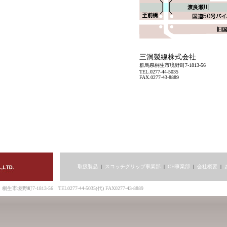
三洞製線株式会社
群馬県桐生市境野町7-1813-56
TEL.0277-44-5035
FAX.0277-43-8889
取扱製品
|
スコッチグリップ事業部
|
CH事業部
|
会社概要
|
野町7-1813-56 TEL0277-44-5035(代) FAX0277-43-8889